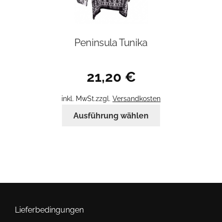
Peninsula Tunika
21,20
€
inkl. MwSt.
zzgl.
Versandkosten
Dieses
Ausführung wählen
Produkt
weist
mehrere
Varianten
auf.
Die
Optionen
können
Lieferbedingungen
auf