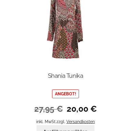
Shania Tunika
ANGEBOT!
Ursprünglicher
Aktueller
27,95
€
20,00
€
Preis
Preis
war:
ist:
inkl. MwSt.
zzgl.
Versandkosten
27,95 €
20,00 €.
Dieses