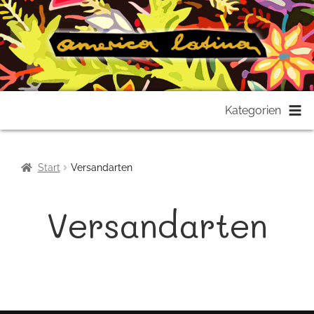
Zur
Zum
Kategorien
Navigation
Inhalt
springen
springen
Start
Versandarten
Versandarten