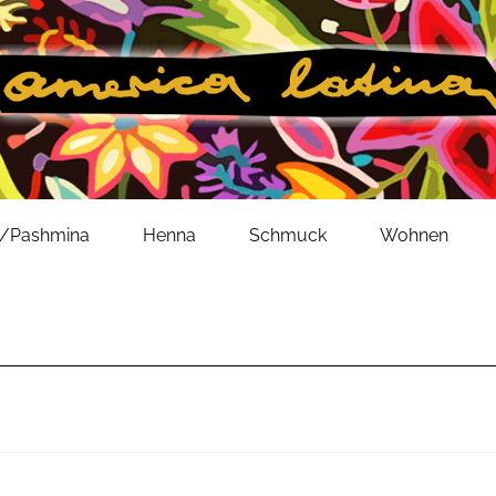
l/Pashmina
Henna
Schmuck
Wohnen