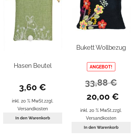
Bukett Wollbezug
Hasen Beutel
ANGEBOT!
33,88
€
3,60
€
Ursprünglicher
Aktueller
20,00
€
inkl. 20 % MwSt.
zzgl.
Preis
Preis
Versandkosten
war:
ist:
inkl. 20 % MwSt.
zzgl.
33,88 €
20,00 €.
Versandkosten
In den Warenkorb
In den Warenkorb