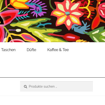
Taschen
Düfte
Kaffee & Tee
Suche
Suchen
nach: