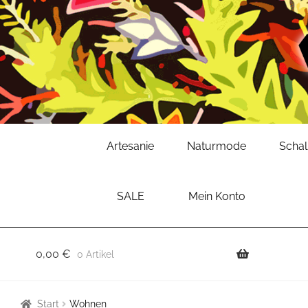
Zur
Zum
Artesanie
Naturmode
Scha
Navigation
Inhalt
springen
springen
SALE
Mein Konto
0,00
€
0 Artikel
Start
Wohnen