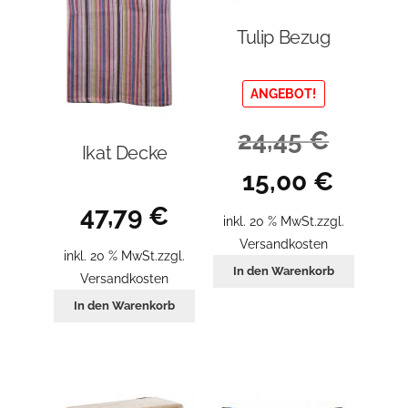
Tulip Bezug
ANGEBOT!
24,45
€
Ikat Decke
Ursprünglicher
Aktueller
15,00
€
Preis
Preis
47,79
€
war:
ist:
inkl. 20 % MwSt.
zzgl.
24,45 €
15,00 €.
Versandkosten
inkl. 20 % MwSt.
zzgl.
In den Warenkorb
Versandkosten
In den Warenkorb