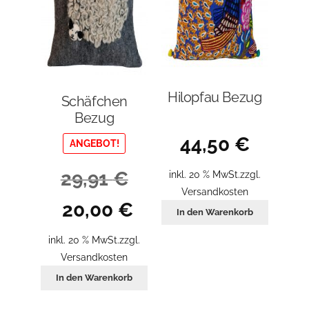
Hilopfau Bezug
Schäfchen
Bezug
44,50
€
ANGEBOT!
29,91
€
inkl. 20 % MwSt.
zzgl.
Versandkosten
Ursprünglicher
Aktueller
20,00
€
In den Warenkorb
Preis
Preis
war:
ist:
inkl. 20 % MwSt.
zzgl.
29,91 €
20,00 €.
Versandkosten
In den Warenkorb