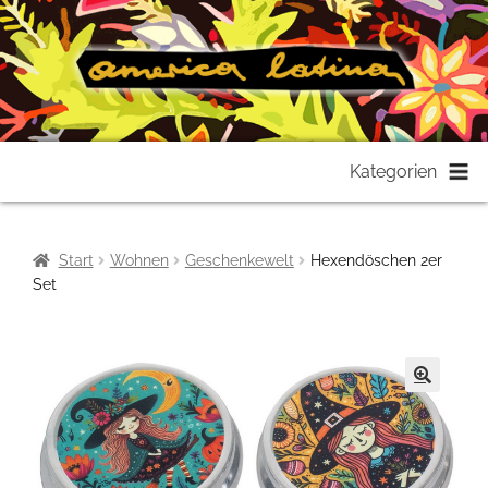
Zur
Zum
Kategorien
Navigation
Inhalt
springen
springen
Start
Wohnen
Geschenkewelt
Hexendöschen 2er
Set
🔍