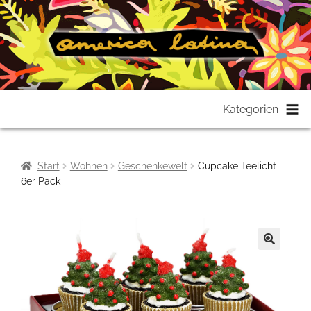
Zur
Zum
Kategorien
Navigation
Inhalt
springen
springen
Start
Wohnen
Geschenkewelt
Cupcake Teelicht
6er Pack
🔍