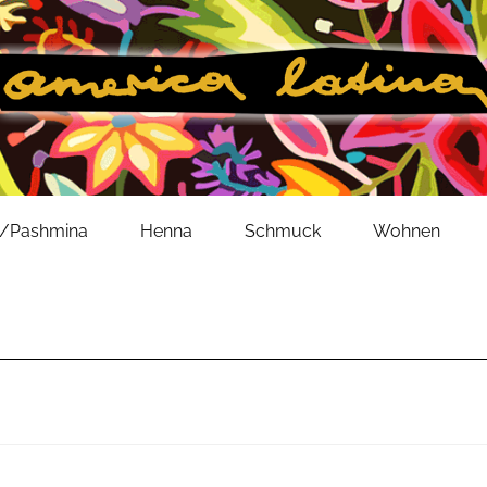
l/Pashmina
Henna
Schmuck
Wohnen