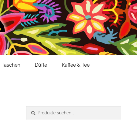
Taschen
Düfte
Kaffee & Tee
Suche
Suchen
nach: