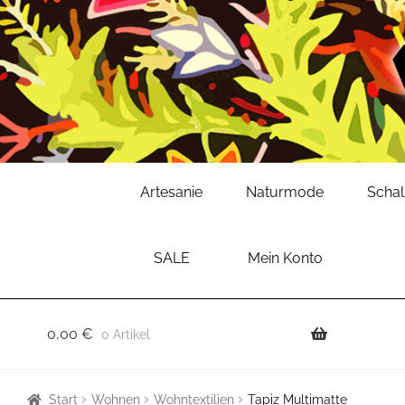
Zur
Zum
Artesanie
Naturmode
Scha
Navigation
Inhalt
springen
springen
SALE
Mein Konto
0,00
€
0 Artikel
Start
Wohnen
Wohntextilien
Tapiz Multimatte