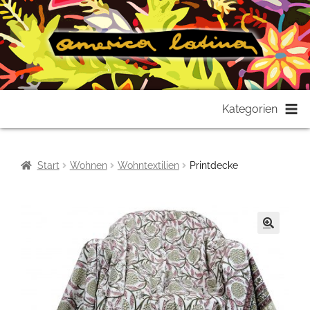
Zur
Zum
Kategorien
Navigation
Inhalt
springen
springen
Start
Wohnen
Wohntextilien
Printdecke
🔍