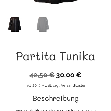
Partita Tunika
Ursprünglicher
Aktueller
42,50
€
30,00
€
Preis
Preis
inkl. 20 % MwSt.
zzgl.
Versandkosten
war:
ist:
Beschreibung
42,50 €
30,00 €.
Eine schlichte gerade geschnittene Tunika in