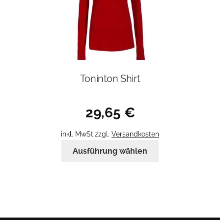
Toninton Shirt
29,65
€
inkl. MwSt.
zzgl.
Versandkosten
Dieses
Ausführung wählen
Produkt
weist
mehrere
Varianten
auf.
Die