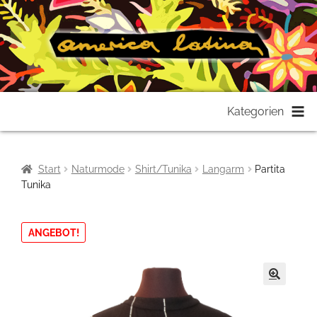
Zur
Zum
Kategorien
Navigation
Inhalt
springen
springen
Start
Naturmode
Shirt/Tunika
Langarm
Partita
Tunika
ANGEBOT!
🔍