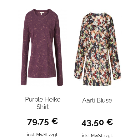
Variant
auf.
Die
Optione
können
auf
der
Produkt
gewählt
werden
Purple Heike
Aarti Bluse
Shirt
79,75
€
43,50
€
inkl. MwSt.
zzgl.
inkl. MwSt.
zzgl.