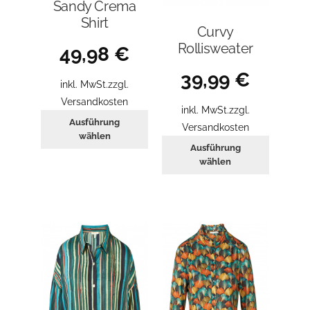
Sandy Crema
Shirt
Curvy
Rollisweater
49,98
€
39,99
€
inkl. MwSt.
zzgl.
Versandkosten
inkl. MwSt.
zzgl.
Dieses
Ausführung
Versandkosten
Produkt
wählen
Dieses
Ausführung
weist
Produkt
wählen
mehrere
weist
Varianten
mehrer
auf.
Variant
Die
auf.
Optionen
Die
können
Optione
auf
können
der
auf
Produktseite