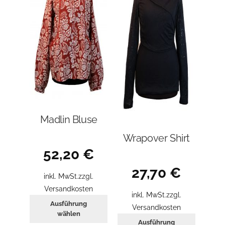
der
Produktseite
gewählt
werden
Madlin Bluse
Wrapover Shirt
52,20
€
27,70
€
inkl. MwSt.
zzgl.
Versandkosten
inkl. MwSt.
zzgl.
Dieses
Ausführung
Versandkosten
Produkt
wählen
Dieses
Ausführung