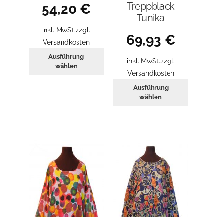
Treppblack
54,20
€
Tunika
inkl. MwSt.
zzgl.
69,93
€
Versandkosten
Dieses
Ausführung
inkl. MwSt.
zzgl.
Produkt
wählen
Versandkosten
weist
Dieses
Ausführung
mehrere
Produkt
wählen
Varianten
weist
auf.
mehrer
Die
Variant
Optionen
auf.
können
Die
auf
Optione
der
können
Produktseite
auf
gewählt
der
werden