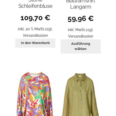
Blaufarnshirt
Schleifenbluse
Langarm
109,70
€
59,96
€
inkl. 20 % MwSt.
zzgl.
inkl. MwSt.
zzgl.
Versandkosten
Versandkosten
Dieses
In den Warenkorb
Ausführung
Produkt
wählen
weist
mehrer
Variant
auf.
Die
Optione
können
auf
der
Produkt