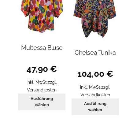
Produkt
gewählt
werden
Multessa Bluse
Chelsea Tunika
47,90
€
104,00
€
inkl. MwSt.
zzgl.
inkl. MwSt.
zzgl.
Versandkosten
Versandkosten
Dieses
Ausführung
Dieses
Ausführung
Produkt
wählen
Produkt
wählen
weist
weist
mehrere
mehrer
Varianten
Variant
auf.