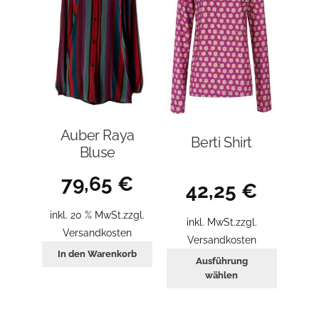
können
der
auf
Produktseite
der
gewählt
Produkt
werden
gewählt
werden
Auber Raya
Berti Shirt
Bluse
79,65
€
42,25
€
inkl. 20 % MwSt.
zzgl.
inkl. MwSt.
zzgl.
Versandkosten
Versandkosten
In den Warenkorb
Dieses
Ausführung
Produkt
wählen
weist
mehrer