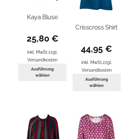
Kaya Bluse
Crisscross Shirt
25,80
€
44,95
€
inkl. MwSt.
zzgl.
Versandkosten
inkl. MwSt.
zzgl.
Dieses
Ausführung
Versandkosten
Produkt
wählen
Dieses
Ausführung
weist
Produkt
wählen
mehrere
weist
Varianten
mehrer
auf.
Variant
Die
auf.
Optionen
Die
können
Optione
auf