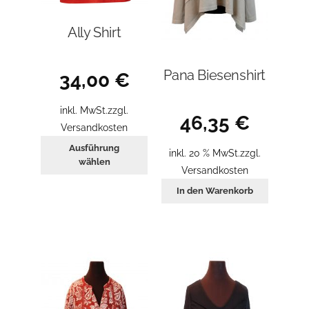
Ally Shirt
Pana Biesenshirt
34,00
€
inkl. MwSt.
zzgl.
46,35
€
Versandkosten
Dieses
Ausführung
inkl. 20 % MwSt.
zzgl.
Produkt
wählen
Versandkosten
weist
In den Warenkorb
mehrere
Varianten
auf.
Die
Optionen
können
auf