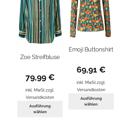
der
gewählt
Produkt
werden
gewählt
werden
Emoji Buttonshirt
Zoe Streifbluse
69,91
€
79,99
€
inkl. MwSt.
zzgl.
Versandkosten
inkl. MwSt.
zzgl.
Dieses
Versandkosten
Ausführung
Produkt
Dieses
wählen
Ausführung
weist
Produkt
wählen
mehrer
weist
Variant
mehrere