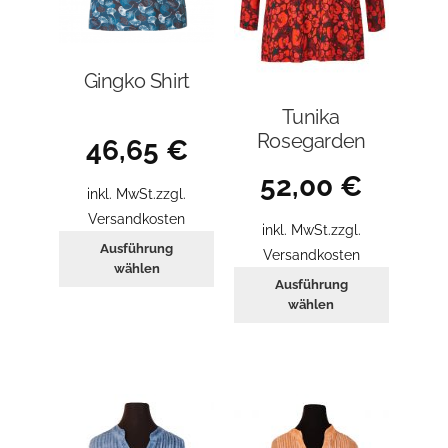
Gingko Shirt
Tunika
Rosegarden
46,65
€
52,00
€
inkl. MwSt.
zzgl.
Versandkosten
inkl. MwSt.
zzgl.
Dieses
Ausführung
Versandkosten
Produkt
wählen
Dieses
Ausführung
weist
Produkt
wählen
mehrere
weist
Varianten
mehrer
auf.
Variant
Die
auf.
Optionen
Die
können