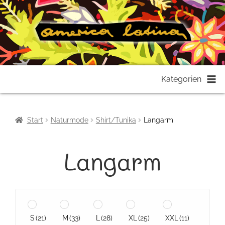
Zur
Zum
Kategorien
Navigation
Inhalt
springen
springen
Start
Naturmode
Shirt/Tunika
Langarm
Langarm
S
(21)
M
(33)
L
(28)
XL
(25)
XXL
(11)