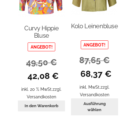
gewählt
werden
Kolo Leinenbluse
Curvy Hippie
Bluse
ANGEBOT!
ANGEBOT!
87,65
€
49,50
€
Ursprünglicher
Aktueller
68,37
€
Ursprünglicher
Aktueller
42,08
€
Preis
Preis
Preis
Preis
war:
ist:
inkl. MwSt.
zzgl.
war:
ist:
inkl. 20 % MwSt.
zzgl.
87,65 €
68,37 €.
Versandkosten
49,50 €
42,08 €.
Versandkosten
Dieses
Ausführung
In den Warenkorb
Produkt
wählen
weist
mehrer
Variant