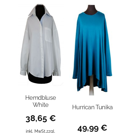
auf.
Die
Optione
können
auf
der
Produkt
gewählt
werden
Hemdbluse
White
Hurrican Tunika
38,65
€
49,99
€
inkl. MwSt.
zzgl.