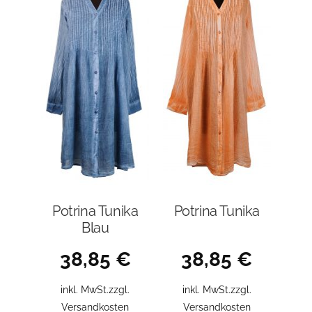
Optione
auf
können
der
auf
Produktseite
der
gewählt
Produkt
werden
gewählt
werden
Potrina Tunika
Potrina Tunika
Blau
38,85
€
38,85
€
inkl. MwSt.
zzgl.
inkl. MwSt.
zzgl.
Versandkosten
Versandkosten