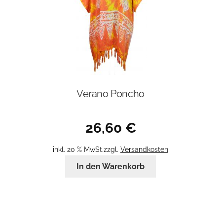
Produktseite
gewählt
werden
Verano Poncho
26,60
€
inkl. 20 % MwSt.
zzgl.
Versandkosten
In den Warenkorb