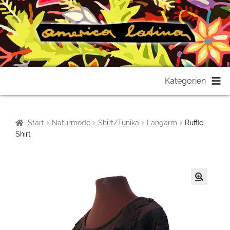
Zur
Zum
Kategorien
Navigation
Inhalt
springen
springen
Start
Naturmode
Shirt/Tunika
Langarm
Ruffle
Shirt
🔍