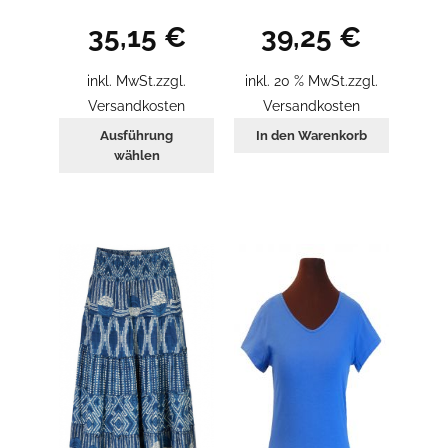
35,15
€
39,25
€
inkl. MwSt.
zzgl.
inkl. 20 % MwSt.
zzgl.
Versandkosten
Versandkosten
Dieses
Ausführung
In den Warenkorb
Produkt
wählen
weist
mehrere
Varianten
auf.
Die
Optionen
können
auf
der
Produktseite
gewählt