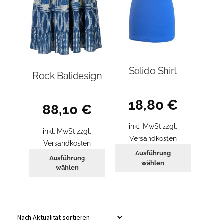
werden
Solido Shirt
Rock Balidesign
18,80
€
88,10
€
inkl. MwSt.
zzgl.
inkl. MwSt.
zzgl.
Versandkosten
Versandkosten
Dieses
Ausführung
Dieses
Ausführung
Produkt
wählen
Produkt
wählen
weist
weist
mehrer
mehrere
Variant
Varianten
auf.
auf.