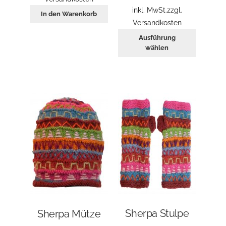
inkl. MwSt.
zzgl.
In den Warenkorb
Versandkosten
Dieses
Ausführung
Produkt
wählen
weist
mehrer
Variant
auf.
Die
Optione
können
auf
der
Produkt
gewählt
werden
Sherpa Stulpe
Sherpa Mütze