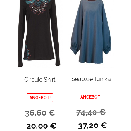
Seablue Tunika
Circulo Shirt
ANGEBOT!
ANGEBOT!
74,40
€
36,60
€
Ursprünglicher
Aktueller
Ursprünglicher
Aktueller
37,20
€
20,00
€
Preis
Preis
Preis
Preis