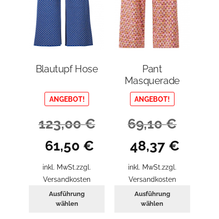
Blautupf Hose
Pant
Masquerade
ANGEBOT!
ANGEBOT!
123,00
€
69,10
€
Ursprünglicher
Aktueller
Ursprünglicher
Aktueller
61,50
€
48,37
€
Preis
Preis
Preis
Preis
war:
ist:
war:
ist:
inkl. MwSt.
zzgl.
inkl. MwSt.
zzgl.
123,00 €
61,50 €.
69,10 €
48,37 €.
Versandkosten
Versandkosten
Dieses
Dieses
Ausführung
Ausführung
Produkt
Produkt
wählen
wählen
weist
weist