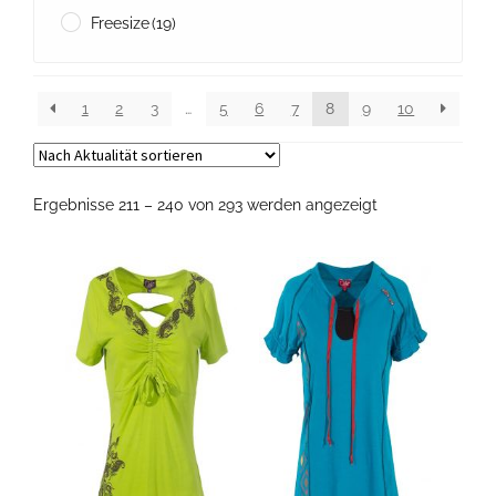
Freesize
(19)
1
2
3
…
5
6
7
8
9
10
Nach
Ergebnisse 211 – 240 von 293 werden angezeigt
Aktualität
sortiert