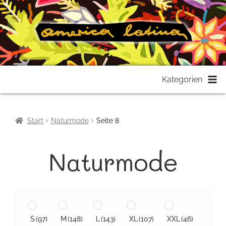
Zur
Zum
Kategorien
Navigation
Inhalt
springen
springen
Start
Naturmode
Seite 8
Naturmode
S
(97)
M
(148)
L
(143)
XL
(107)
XXL
(46)