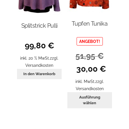
Tupfen Tunika
Splitstrick Pulli
ANGEBOT!
99,80
€
51,95
€
inkl. 20 % MwSt.
zzgl.
Versandkosten
Ursprünglicher
Aktueller
30,00
€
Preis
Preis
In den Warenkorb
war:
ist:
inkl. MwSt.
zzgl.
51,95 €
30,00 €.
Versandkosten
Dieses
Ausführung
Produkt
wählen
weist
mehrer
Variant