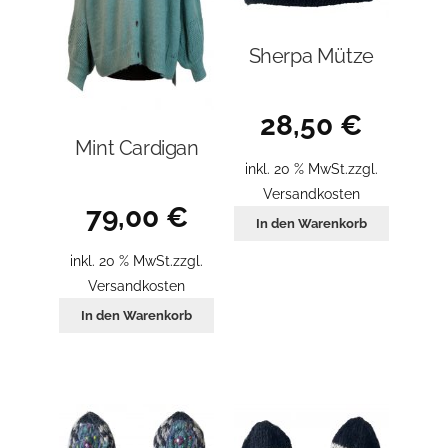
gewählt
werden
Sherpa Mütze
28,50
€
Mint Cardigan
inkl. 20 % MwSt.
zzgl.
Versandkosten
79,00
€
In den Warenkorb
inkl. 20 % MwSt.
zzgl.
Versandkosten
In den Warenkorb