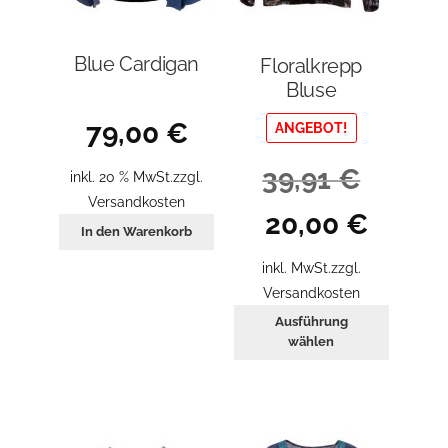
Blue Cardigan
Floralkrepp
Bluse
79,00
€
ANGEBOT!
39,91
€
inkl. 20 % MwSt.
zzgl.
Versandkosten
Ursprünglicher
Aktueller
20,00
€
In den Warenkorb
Preis
Preis
war:
ist:
inkl. MwSt.
zzgl.
39,91 €
20,00 €.
Versandkosten
Dieses
Ausführung
Produkt
wählen
weist
mehrer
Variant
auf.