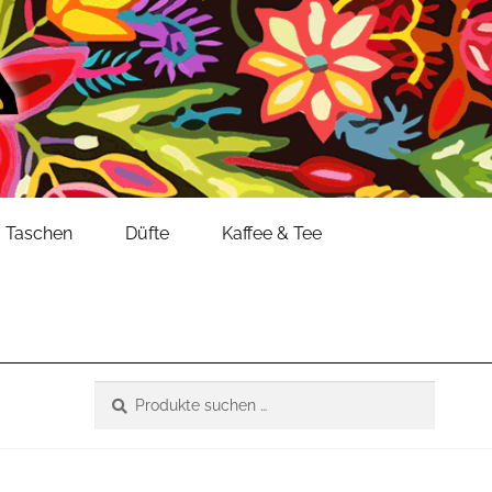
Taschen
Düfte
Kaffee & Tee
Suche
Suchen
nach: