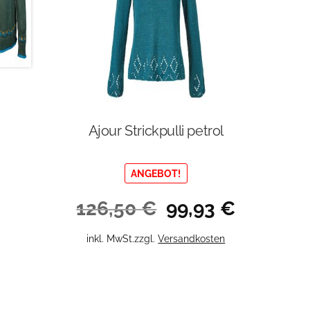
Ajour Strickpulli petrol
ANGEBOT!
Ursprünglicher
Aktueller
126,50
€
99,93
€
Preis
Preis
war:
ist:
Dieses
inkl. MwSt.
zzgl.
Versandkosten
126,50 €
99,93 €.
Produkt
weist
mehrere
Varianten