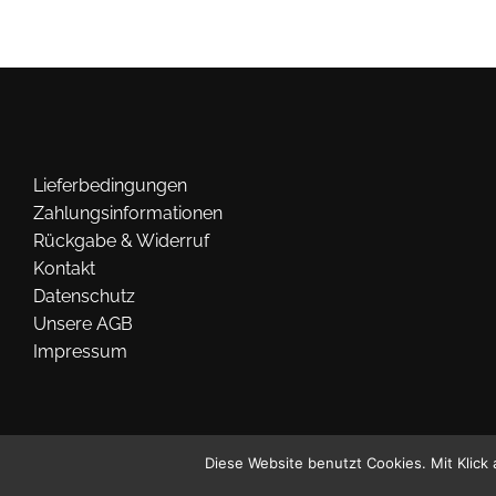
auf.
Die
Optionen
können
auf
der
Lieferbedingungen
Produktseite
Zahlungsinformationen
gewählt
Rückgabe & Widerruf
werden
Kontakt
Datenschutz
Unsere AGB
Impressum
Diese Website benutzt Cookies. Mit Klick 