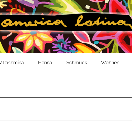
l/Pashmina
Henna
Schmuck
Wohnen