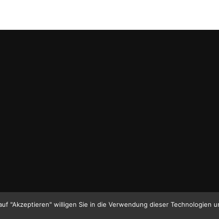
auf.
Die
Optionen
können
auf
der
Produktseite
gewählt
werden
auf "Akzeptieren" willigen Sie in die Verwendung dieser Technologien u