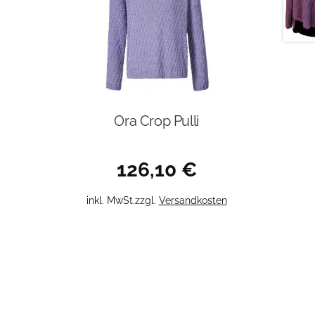
Ora Crop Pulli
126,10
€
Dieses
inkl. MwSt.
zzgl.
Versandkosten
Produkt
weist
mehrere
Varianten
auf.
Die