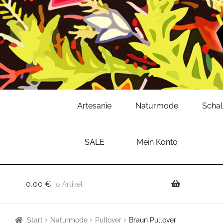
Zur
Zum
Artesanie
Naturmode
Scha
Navigation
Inhalt
springen
springen
SALE
Mein Konto
0,00
€
0 Artikel
Start
Naturmode
Pullover
Braun Pullover