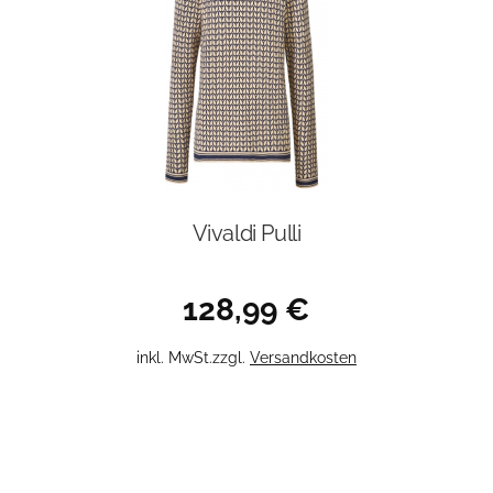
Vivaldi Pulli
128,99
€
Dieses
inkl. MwSt.
zzgl.
Versandkosten
Produkt
weist
mehrere
Varianten