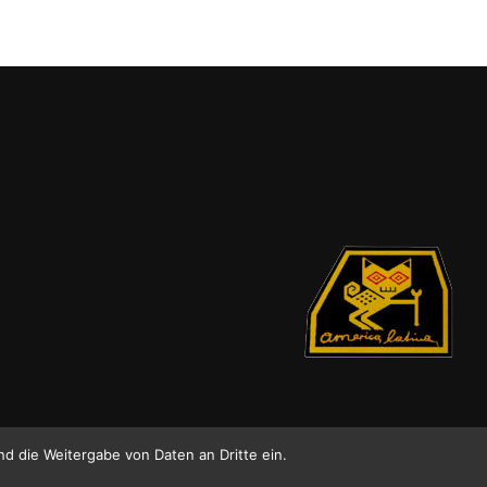
Optionen
können
auf
der
Produktseite
gewählt
werden
nd die Weitergabe von Daten an Dritte ein.