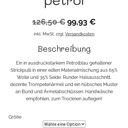
Ursprünglicher
Aktueller
126,50
€
99,93
€
Preis
Preis
inkl. MwSt.
zzgl.
Versandkosten
war:
ist:
Beschreibung
126,50 €
99,93 €.
Ein in ausdruckstarkem Petrolblau gehaltener
Strickpulli in einer edlen Materialmischung aus 65%
Wolle und 35% Seide. Runder Halsausschnitt,
dezente Trompetenärmel und ein hübsches Muster
an Bund und Ärmelabschlüssen. Handwäsche
empfohlen, zum Trocknen auflegen!
Größe