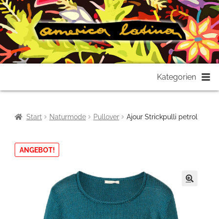
Zur
Zum
Kategorien
Navigation
Inhalt
springen
springen
Start
Naturmode
Pullover
Ajour Strickpulli petrol
ANGEBOT!
🔍