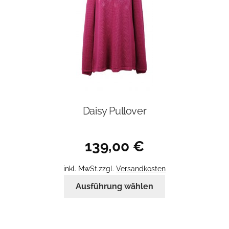
Daisy Pullover
139,00
€
inkl. MwSt.
zzgl.
Versandkosten
Dieses
Ausführung wählen
Produkt
weist
mehrere