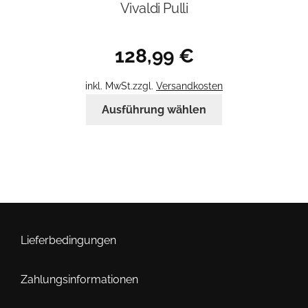
Vivaldi Pulli
128,99
€
inkl. MwSt.
zzgl.
Versandkosten
Dieses
Ausführung wählen
Produkt
weist
mehrere
Varianten
auf.
Die
Optionen
können
Lieferbedingungen
auf
der
Zahlungsinformationen
Produktseite