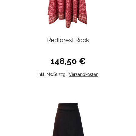
Redforest Rock
148,50
€
Dieses
inkl. MwSt.
zzgl.
Versandkosten
Produkt
weist
mehrere
Varianten
auf.
Die
Optionen
können