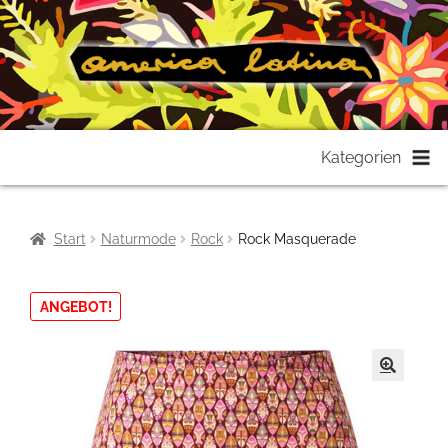
Zur
Zum
Kategorien
Navigation
Inhalt
springen
springen
Start
Naturmode
Rock
Rock Masquerade
ANGEBOT!
🔍