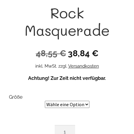
Rock
Masquerade
Ursprünglicher
Aktueller
48,55
€
38,84
€
Preis
Preis
inkl. MwSt.
zzgl.
Versandkosten
war:
ist:
Achtung! Zur Zeit nicht verfügbar.
48,55 €
38,84 €.
Größe
Rock