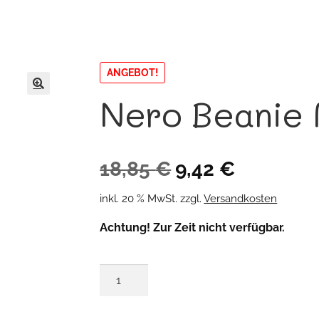
ANGEBOT!
Nero Beanie
🔍
Ursprünglicher
Aktueller
18,85
€
9,42
€
Preis
Preis
inkl. 20 % MwSt.
zzgl.
Versandkosten
war:
ist:
Achtung! Zur Zeit nicht verfügbar.
18,85 €
9,42 €.
Nero
Beanie
Mütze