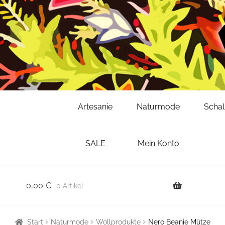
Zur
Zum
Artesanie
Naturmode
Scha
Navigation
Inhalt
springen
springen
SALE
Mein Konto
0,00
€
0 Artikel
Start
Naturmode
Wollprodukte
Nero Beanie Mütze