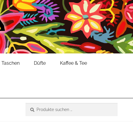
Taschen
Düfte
Kaffee & Tee
Suche
Suchen
nach: