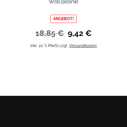
Woll Beanie
ANGEBOT!
Ursprünglicher
Aktueller
18,85
€
9,42
€
Preis
Preis
war:
ist:
inkl. 20 % MwSt.
zzgl.
Versandkosten
18,85 €
9,42 €.