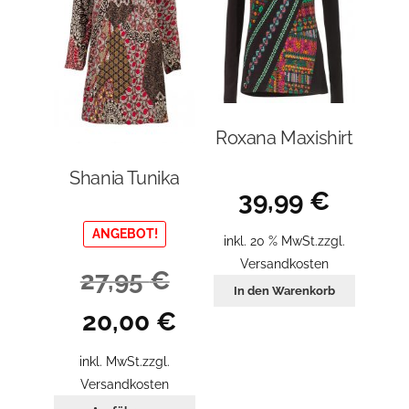
Roxana Maxishirt
Shania Tunika
39,99
€
ANGEBOT!
inkl. 20 % MwSt.
zzgl.
Versandkosten
27,95
€
In den Warenkorb
Ursprünglicher
Aktueller
20,00
€
Preis
Preis
war:
ist:
inkl. MwSt.
zzgl.
27,95 €
20,00 €.
Versandkosten
Dieses