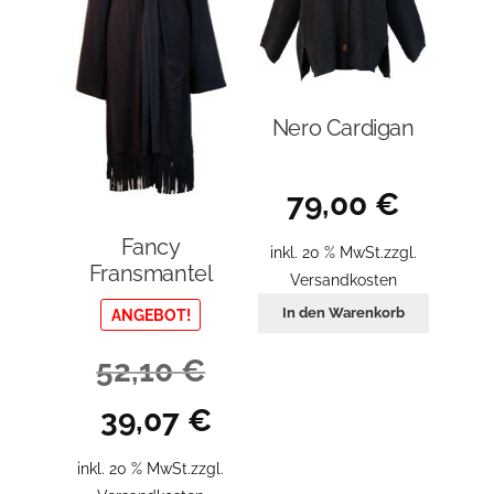
der
Produktseite
gewählt
werden
Nero Cardigan
79,00
€
Fancy
inkl. 20 % MwSt.
zzgl.
Fransmantel
Versandkosten
In den Warenkorb
ANGEBOT!
52,10
€
Ursprünglicher
Aktueller
39,07
€
Preis
Preis
war:
ist:
inkl. 20 % MwSt.
zzgl.
52,10 €
39,07 €.