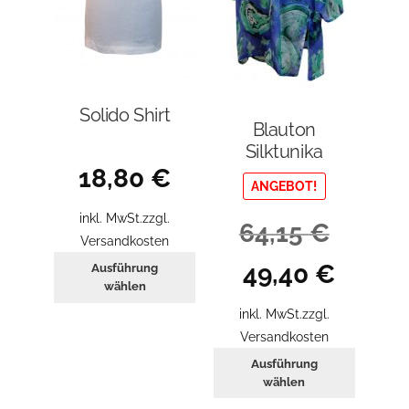
Solido Shirt
Blauton
Silktunika
18,80
€
ANGEBOT!
inkl. MwSt.
zzgl.
64,15
€
Versandkosten
Dieses
Ursprünglicher
Aktueller
49,40
€
Ausführung
Produkt
Preis
Preis
wählen
weist
war:
ist:
inkl. MwSt.
zzgl.
mehrere
64,15 €
49,40 €.
Versandkosten
Varianten
Dieses
Ausführung
auf.
Produkt
wählen
Die
weist