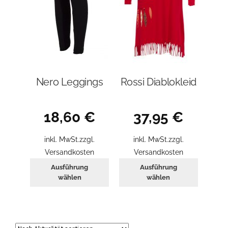
werden
Nero Leggings
Rossi Diablokleid
18,60
€
37,95
€
inkl. MwSt.
zzgl.
inkl. MwSt.
zzgl.
Versandkosten
Versandkosten
Dieses
Dieses
Ausführung
Ausführung
Produkt
Produkt
wählen
wählen
weist
weist
mehrere
mehrer
Varianten
Variant
auf.
auf.