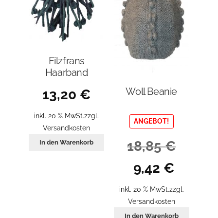
Filzfrans
Haarband
Woll Beanie
13,20
€
inkl. 20 % MwSt.
zzgl.
ANGEBOT!
Versandkosten
18,85
€
In den Warenkorb
Ursprünglicher
Aktueller
9,42
€
Preis
Preis
war:
ist:
inkl. 20 % MwSt.
zzgl.
18,85 €
9,42 €.
Versandkosten
In den Warenkorb