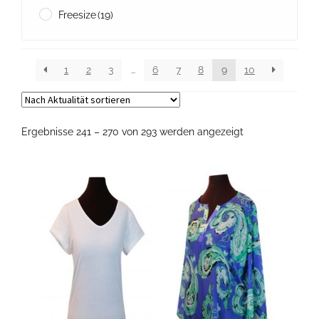
Freesize
(19)
1
2
3
…
6
7
8
9
10
Nach
Ergebnisse 241 – 270 von 293 werden angezeigt
Aktualität
sortiert