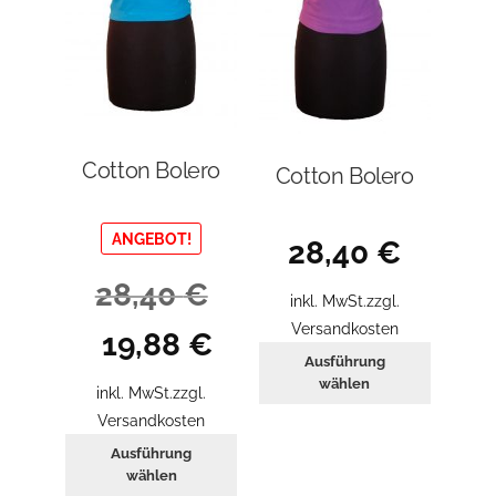
Cotton Bolero
Cotton Bolero
ANGEBOT!
28,40
€
28,40
€
inkl. MwSt.
zzgl.
Versandkosten
Ursprünglicher
Aktueller
19,88
€
Dieses
Preis
Preis
Ausführung
Produkt
wählen
war:
ist:
inkl. MwSt.
zzgl.
weist
28,40 €
19,88 €.
Versandkosten
mehrer
Dieses
Ausführung
Variant
Produkt
wählen
auf.