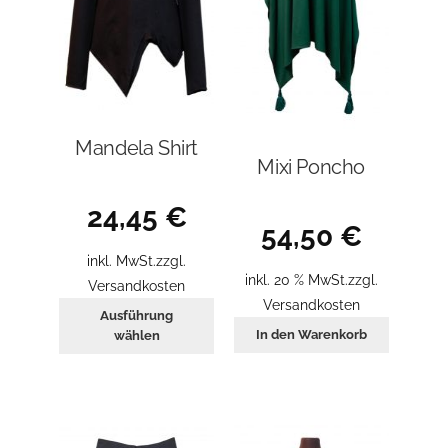
werden
Mandela Shirt
Mixi Poncho
24,45
€
54,50
€
inkl. MwSt.
zzgl.
inkl. 20 % MwSt.
zzgl.
Versandkosten
Versandkosten
Dieses
Ausführung
Produkt
In den Warenkorb
wählen
weist
mehrere
Varianten
auf.