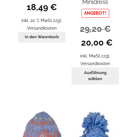
Minidress
18,49
€
ANGEBOT!
inkl. 20 % MwSt.
zzgl.
29,20
€
Versandkosten
In den Warenkorb
Ursprünglicher
Aktueller
20,00
€
Preis
Preis
war:
ist:
inkl. MwSt.
zzgl.
29,20 €
20,00 €.
Versandkosten
Dieses
Ausführung
Produkt
wählen
weist
mehrer
Variant
auf.
Die
Optione
können