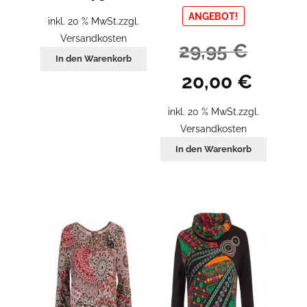
ANGEBOT!
inkl. 20 % MwSt.
zzgl.
Versandkosten
29,95
€
In den Warenkorb
Ursprünglicher
Aktueller
20,00
€
Preis
Preis
war:
ist:
inkl. 20 % MwSt.
zzgl.
29,95 €
20,00 €.
Versandkosten
In den Warenkorb