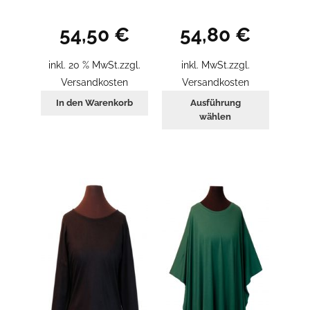
54,50
€
54,80
€
inkl. 20 % MwSt.
zzgl.
inkl. MwSt.
zzgl.
Versandkosten
Versandkosten
Dieses
In den Warenkorb
Ausführung
Produkt
wählen
weist
mehrer
Variant
auf.
Die
Optione
können
auf
der
Produkt
gewählt