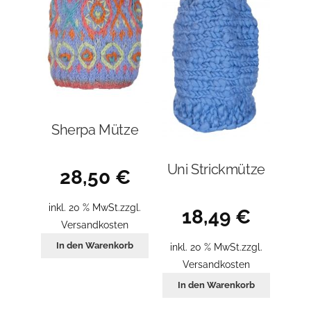
auf
der
Produkt
gewählt
werden
Sherpa Mütze
Uni Strickmütze
28,50
€
inkl. 20 % MwSt.
zzgl.
18,49
€
Versandkosten
In den Warenkorb
inkl. 20 % MwSt.
zzgl.
Versandkosten
In den Warenkorb