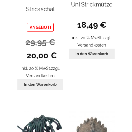
Uni Strickmütze
Strickschal
18,49
€
ANGEBOT!
inkl. 20 % MwSt.
zzgl.
29,95
€
Versandkosten
Ursprünglicher
Aktueller
20,00
€
In den Warenkorb
Preis
Preis
war:
ist:
inkl. 20 % MwSt.
zzgl.
29,95 €
20,00 €.
Versandkosten
In den Warenkorb