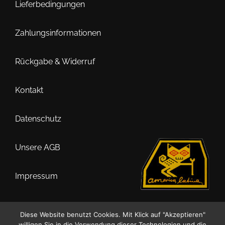
Optionen
Lieferbedingungen
können
auf
Zahlungsinformationen
der
Produktseite
Rückgabe & Widerruf
gewählt
werden
Kontakt
Datenschutz
Unsere AGB
Impressum
Diese Website benutzt Cookies. Mit Klick auf "Akzeptieren"
willigen Sie in die Verwendung dieser Technologien und die