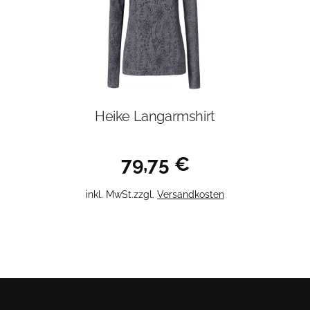
Heike Langarmshirt
79,75
€
Dieses
inkl. MwSt.
zzgl.
Versandkosten
Produkt
weist
mehrere
Varianten
auf.
Die