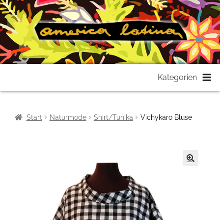
Zur
Zum
Kategorien
Navigation
Inhalt
springen
springen
Start
Naturmode
Shirt/Tunika
Vichykaro Bluse
🔍