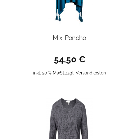
gewählt
werden
Mixi Poncho
54,50
€
inkl. 20 % MwSt.
zzgl.
Versandkosten