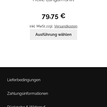
79,75
€
inkl. MwSt.
zzgl.
Versandkosten
Dieses
Ausführung wählen
Produkt
weist
mehrere
Varianten
auf.
Die
Optionen
können
Lieferbedingungen
auf
der
Zahlungsinformationen
Produktseite
gewählt