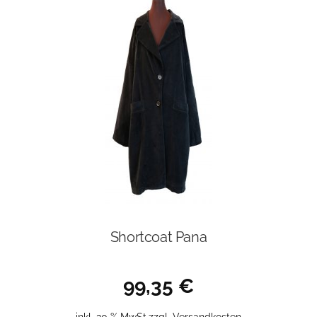
Shortcoat Pana
99,35
€
inkl. 20 % MwSt.
zzgl.
Versandkosten