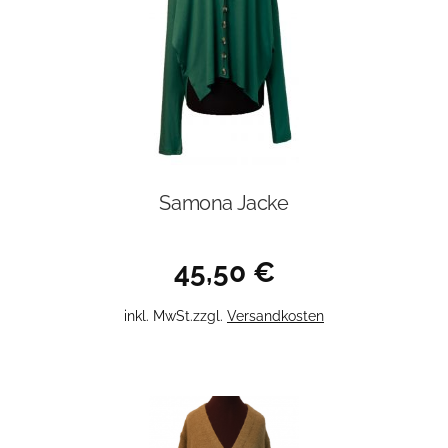
Samona Jacke
45,50
€
Dieses
inkl. MwSt.
zzgl.
Versandkosten
Produkt
weist
mehrere
Varianten
auf.