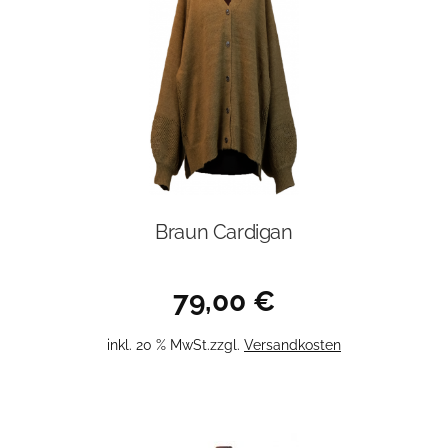
Die
Optionen
können
auf
der
Produktseite
gewählt
werden
Braun Cardigan
79,00
€
inkl. 20 % MwSt.
zzgl.
Versandkosten