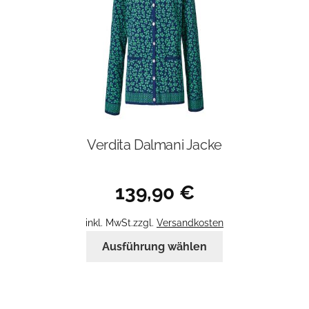
Verdita Dalmani Jacke
139,90
€
inkl. MwSt.
zzgl.
Versandkosten
Dieses
Ausführung wählen
Produkt
weist
mehrere
Varianten