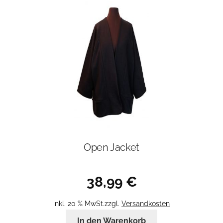
auf.
Die
Optionen
können
auf
der
Produktseite
gewählt
werden
Open Jacket
38,99
€
inkl. 20 % MwSt.
zzgl.
Versandkosten
In den Warenkorb