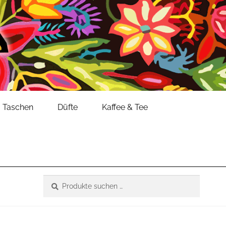
Taschen
Düfte
Kaffee & Tee
Suche
Suchen
nach: