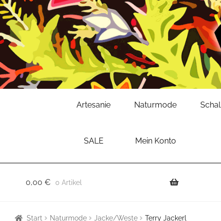
Zur
Zum
Artesanie
Naturmode
Scha
Navigation
Inhalt
springen
springen
SALE
Mein Konto
0,00
€
0 Artikel
Start
Naturmode
Jacke/Weste
Terry Jackerl