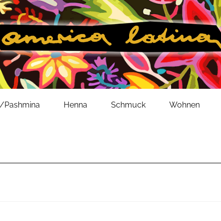
l/Pashmina
Henna
Schmuck
Wohnen