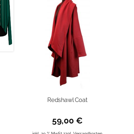
Redshawl Coat
59,00
€
inkl. 20 % MwSt.
zzgl.
Versandkosten