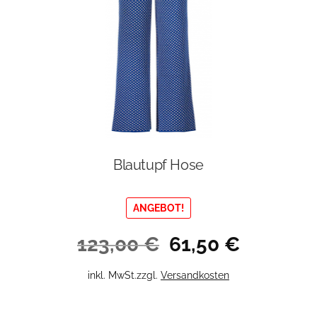
Blautupf Hose
ANGEBOT!
Ursprünglicher
Aktueller
123,00
€
61,50
€
Preis
Preis
war:
ist:
Dieses
inkl. MwSt.
zzgl.
Versandkosten
123,00 €
61,50 €.
Produkt
weist