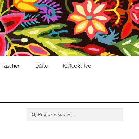
Taschen
Düfte
Kaffee & Tee
Suche
Suchen
nach: