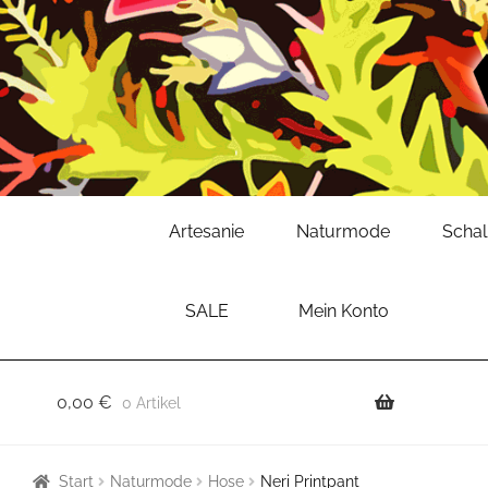
Zur
Zum
Artesanie
Naturmode
Scha
Navigation
Inhalt
springen
springen
SALE
Mein Konto
0,00
€
0 Artikel
Start
Naturmode
Hose
Neri Printpant