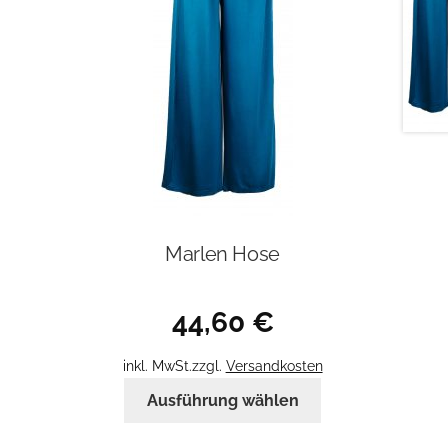
Marlen Hose
44,60
€
inkl. MwSt.
zzgl.
Versandkosten
Dieses
Ausführung wählen
Produkt
weist