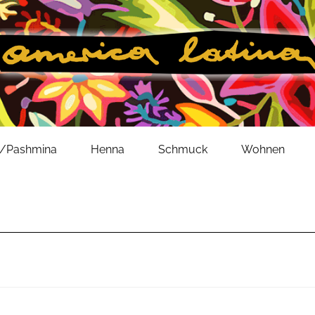
l/Pashmina
Henna
Schmuck
Wohnen