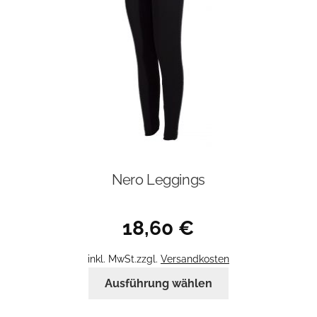
Nero Leggings
18,60
€
inkl. MwSt.
zzgl.
Versandkosten
Dieses
Ausführung wählen
Produkt
weist