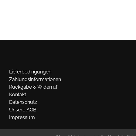
mehrere
Varianten
auf.
Die
Optionen
können
auf
der
Produktseite
Lieferbedingungen
gewählt
Zahlungsinformationen
werden
Rückgabe & Widerruf
Kontakt
Datenschutz
Unsere AGB
Impressum