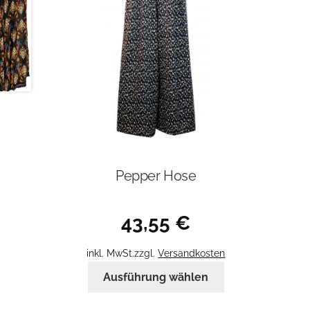
Pepper Hose
43,55
€
inkl. MwSt.
zzgl.
Versandkosten
Dieses
Ausführung wählen
Produkt
weist