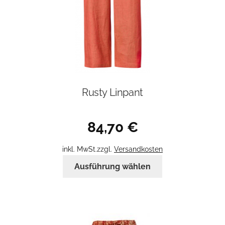
gewählt
werden
Rusty Linpant
84,70
€
inkl. MwSt.
zzgl.
Versandkosten
Dieses
Ausführung wählen
Produkt
weist
mehrere
Varianten
auf.