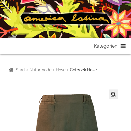
Zur
Zum
Kategorien
Navigation
Inhalt
springen
springen
Start
Naturmode
Hose
Cotpock Hose
🔍