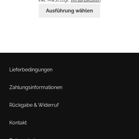
Dieses
Ausführung wählen
Produkt
weist
mehrere
Varianten
auf.
Die
Optionen
können
Lieferbedingungen
auf
der
Zahlungsinformationen
Produktseite
gewählt
Rückgabe & Widerruf
werden
Kontakt