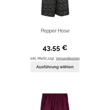
Pepper Hose
43,55
€
inkl. MwSt.
zzgl.
Versandkosten
Dieses
Ausführung wählen
Produkt
weist
mehrere
Varianten
auf.
Die
Optionen