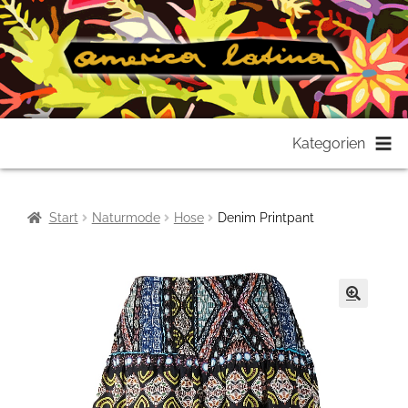
Zur
Zum
Kategorien
Navigation
Inhalt
springen
springen
Start
Naturmode
Hose
Denim Printpant
🔍