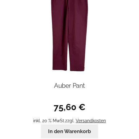
können
auf
der
Produktseite
gewählt
werden
Auber Pant
75,60
€
inkl. 20 % MwSt.
zzgl.
Versandkosten
In den Warenkorb