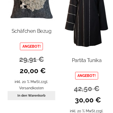
a
auf
d
der
P
Produktseite
g
gewählt
w
werden
Schäfchen Bezug
ANGEBOT!
29,91
€
Partita Tunika
Ursprünglicher
Aktueller
20,00
€
Preis
Preis
ANGEBOT!
war:
ist:
inkl. 20 % MwSt.
zzgl.
29,91 €
20,00 €.
42,50
€
Versandkosten
In den Warenkorb
Ursprünglicher
Aktuel
30,00
€
Preis
Preis
war:
ist:
inkl. 20 % MwSt.
zzgl.