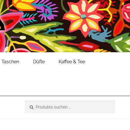
Taschen
Düfte
Kaffee & Tee
Suche
Suchen
nach: