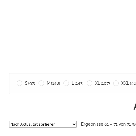
S
(97)
M
(148)
L
(143)
XL
(107)
XXL
(46
Ergebnisse 61 – 71 von 71 