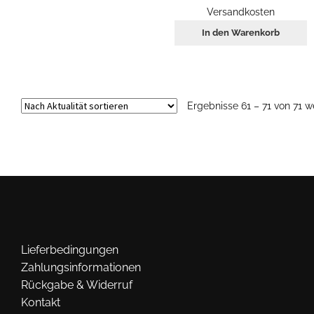
42,50 €
30,00 
Versandkosten
In den Warenkorb
Ergebnisse 61 – 71 von 71 
Lieferbedingungen
Zahlungsinformationen
Rückgabe & Widerruf
Kontakt