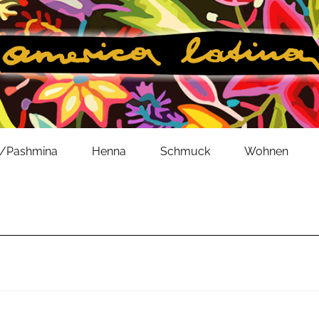
l/Pashmina
Henna
Schmuck
Wohnen