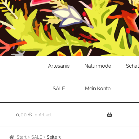
Zur
Zum
Artesanie
Naturmode
Scha
Navigation
Inhalt
springen
springen
SALE
Mein Konto
0,00
€
0 Artikel
Start
SALE
Seite 3