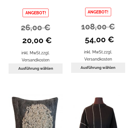
ANGEBOT!
ANGEBOT!
108,00
€
26,00
€
Ursprünglicher
Aktuel
Ursprünglicher
Aktueller
54,00
€
20,00
€
Preis
Preis
Preis
Preis
war:
ist:
war:
ist:
inkl. MwSt.
zzgl.
inkl. MwSt.
zzgl.
108,00 €
54,00 
26,00 €
20,00 €.
Versandkosten
Versandkosten
D
Dieses
Ausführung wählen
Ausführung wählen
P
Produkt
w
weist
m
mehrere
V
Varianten
a
auf.
D
Die
O
Optionen
k
können