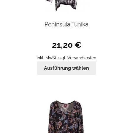
Peninsula Tunika
21,20
€
inkl. MwSt.
zzgl.
Versandkosten
Dieses
Ausführung wählen
Produkt
weist
mehrere
Varianten
auf.
Die
Optionen
können
auf