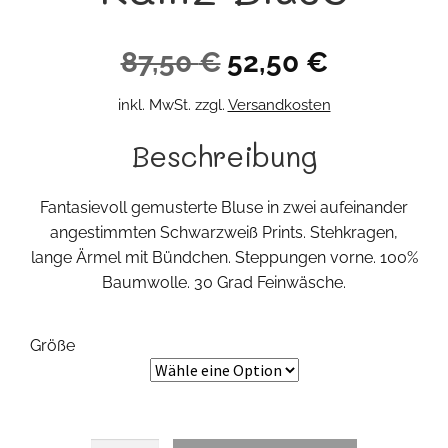
Ursprünglicher
Aktueller
87,50
€
52,50
€
Preis
Preis
inkl. MwSt.
zzgl.
Versandkosten
war:
ist:
Beschreibung
87,50 €
52,50 €.
Fantasievoll gemusterte Bluse in zwei aufeinander
angestimmten Schwarzweiß Prints. Stehkragen,
lange Ärmel mit Bündchen. Steppungen vorne. 100%
Baumwolle. 30 Grad Feinwäsche.
Größe