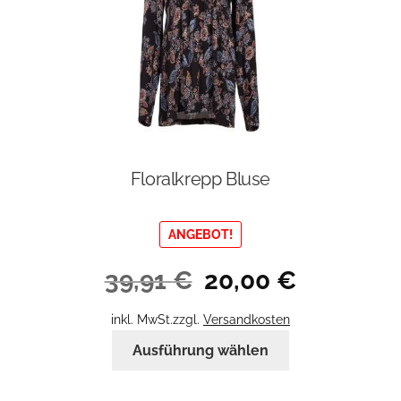
der
Produktseite
gewählt
werden
Floralkrepp Bluse
ANGEBOT!
Ursprünglicher
Aktueller
39,91
€
20,00
€
Preis
Preis
war:
ist:
inkl. MwSt.
zzgl.
Versandkosten
39,91 €
20,00 €.
Dieses
Ausführung wählen
Produkt
weist