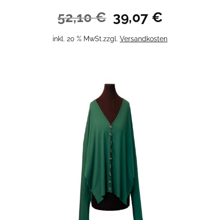
Ursprünglicher
Aktueller
52,10
€
39,07
€
Preis
Preis
war:
ist:
inkl. 20 % MwSt.
zzgl.
Versandkosten
52,10 €
39,07 €.