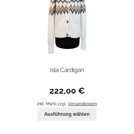
der
Produktseite
gewählt
werden
Isla Cardigan
222,00
€
inkl. MwSt.
zzgl.
Versandkosten
Dieses
Ausführung wählen
Produkt
weist
mehrere