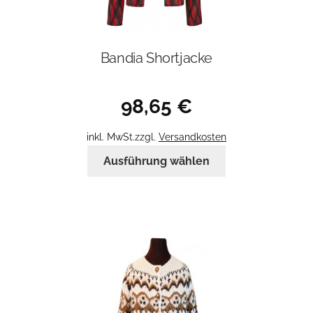
Bandia Shortjacke
98,65
€
inkl. MwSt.
zzgl.
Versandkosten
Dieses
Ausführung wählen
Produkt
weist
mehrere
Varianten
auf.
Die
Optionen
können
auf