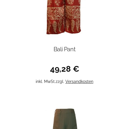
Bali Pant
49,28
€
Dieses
inkl. MwSt.
zzgl.
Versandkosten
Produkt
weist
mehrere
Varianten
auf.
Die