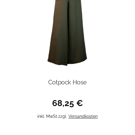
Optionen
können
auf
der
Produktseite
gewählt
werden
Cotpock Hose
68,25
€
Dieses
inkl. MwSt.
zzgl.
Versandkosten
Produkt
weist