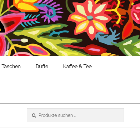
Taschen
Düfte
Kaffee & Tee
Suche
Suchen
nach: