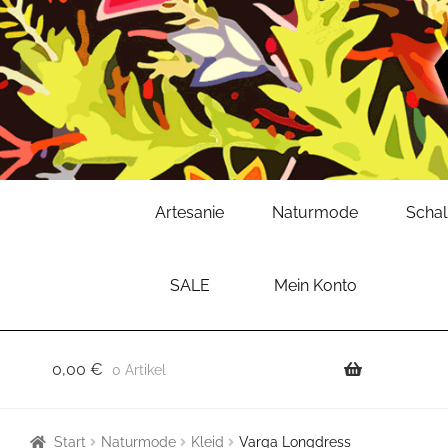
Zur
Zum
Artesanie
Naturmode
Scha
Navigation
Inhalt
springen
springen
SALE
Mein Konto
0,00
€
0 Artikel
Start
Naturmode
Kleid
Varga Longdress