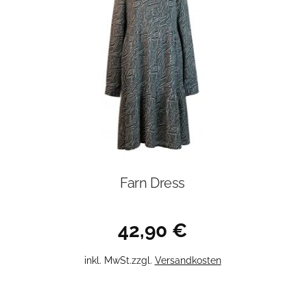
Farn Dress
42,90
€
Dieses
inkl. MwSt.
zzgl.
Versandkosten
Produkt
weist