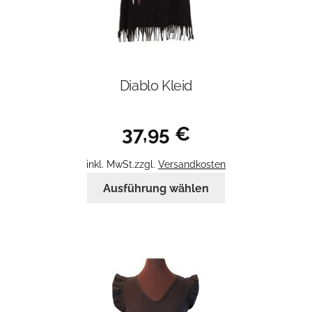
Diablo Kleid
37,95
€
inkl. MwSt.
zzgl.
Versandkosten
Dieses
Ausführung wählen
Produkt
weist
mehrere
Varianten
auf.
Die
Optionen