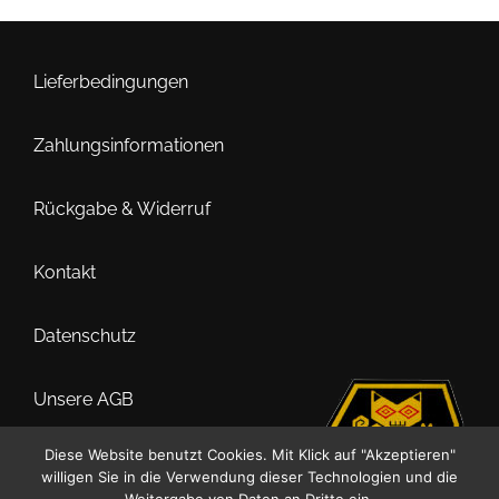
Die
Optionen
können
Lieferbedingungen
auf
der
Zahlungsinformationen
Produktseite
gewählt
Rückgabe & Widerruf
werden
Kontakt
Datenschutz
Unsere AGB
Diese Website benutzt Cookies. Mit Klick auf "Akzeptieren"
Impressum
willigen Sie in die Verwendung dieser Technologien und die
Weitergabe von Daten an Dritte ein.