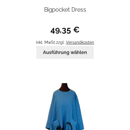
Bigpocket Dress
49,35
€
inkl. MwSt.
zzgl.
Versandkosten
Dieses
Ausführung wählen
Produkt
weist
mehrere
Varianten
auf.
Die
Optionen
können
auf
der
Produktseite