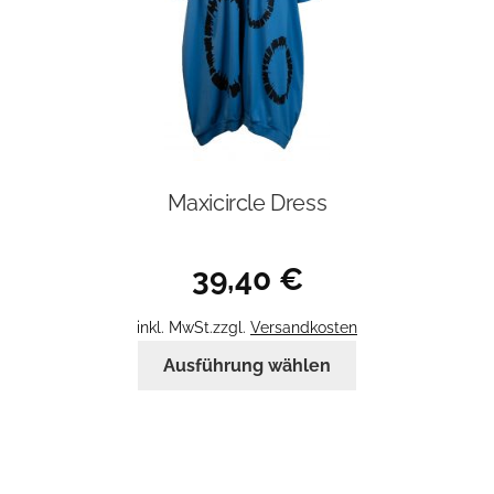
gewählt
werden
Maxicircle Dress
39,40
€
inkl. MwSt.
zzgl.
Versandkosten
Dieses
Ausführung wählen
Produkt
weist
mehrere
Varianten
auf.