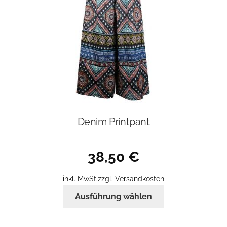
auf
der
Produktseite
gewählt
werden
Denim Printpant
38,50
€
inkl. MwSt.
zzgl.
Versandkosten
Dieses
Ausführung wählen
Produkt
weist