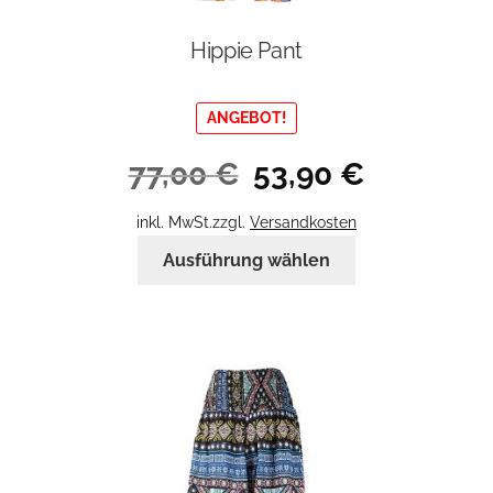
Hippie Pant
ANGEBOT!
Ursprünglicher
Aktueller
77,00
€
53,90
€
Preis
Preis
war:
ist:
inkl. MwSt.
zzgl.
Versandkosten
77,00 €
53,90 €.
Dieses
Ausführung wählen
Produkt
weist
mehrere
Varianten
auf.
Die
Optionen
können