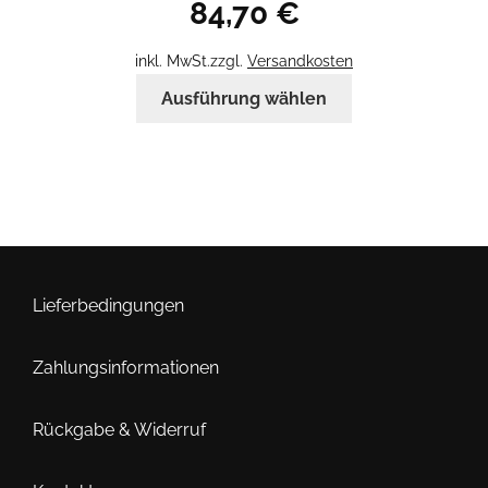
84,70
€
inkl. MwSt.
zzgl.
Versandkosten
Dieses
Ausführung wählen
Produkt
weist
mehrere
Varianten
auf.
Die
Optionen
können
Lieferbedingungen
auf
der
Zahlungsinformationen
Produktseite
gewählt
Rückgabe & Widerruf
werden