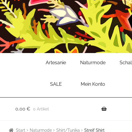
Zur
Zum
Artesanie
Naturmode
Scha
Navigation
Inhalt
springen
springen
SALE
Mein Konto
0,00
€
0 Artikel
Start
Naturmode
Shirt/Tunika
Streif Shirt