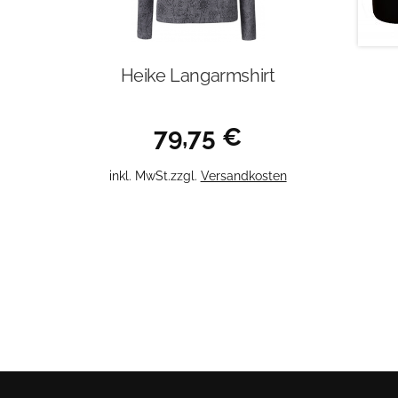
Heike Langarmshirt
79,75
€
Dieses
inkl. MwSt.
zzgl.
Versandkosten
Produkt
weist
mehrere
Varianten
auf.
Die
Optionen
können
auf
der