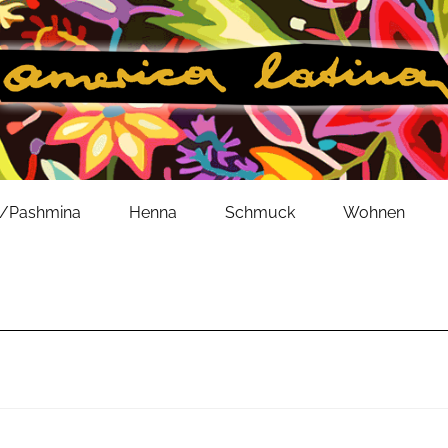
l/Pashmina
Henna
Schmuck
Wohnen