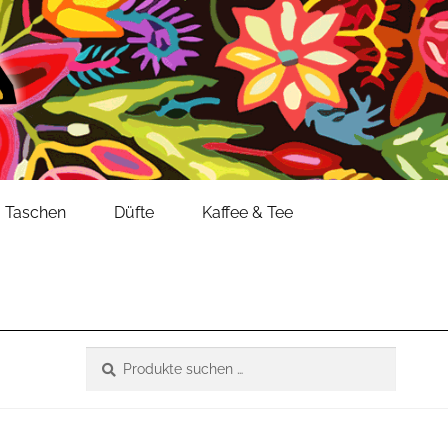
Taschen
Düfte
Kaffee & Tee
Suche
Suchen
nach: