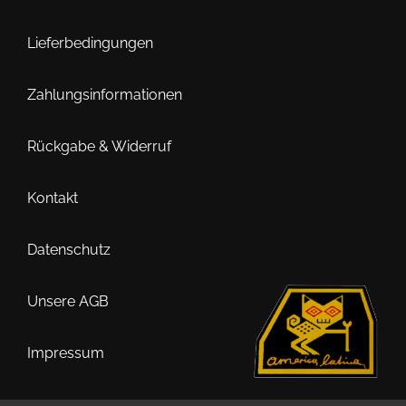
Die
Optionen
Lieferbedingungen
können
auf
Zahlungsinformationen
der
Produktseite
Rückgabe & Widerruf
gewählt
werden
Kontakt
Datenschutz
Unsere AGB
Impressum