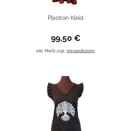
Plastron Kleid
99,50
€
Dieses
inkl. MwSt.
zzgl.
Versandkosten
Produkt
weist
mehrere
Varianten
auf.
Die
Optionen
können
auf
der
Produktseite