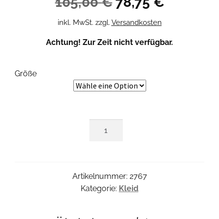
105,00
€
78,75
€
Preis
Preis
inkl. MwSt.
zzgl.
Versandkosten
war:
ist:
Achtung! Zur Zeit nicht verfügbar.
105,00 €
78,75 €.
Größe
Square
Mididress
Menge
Artikelnummer:
2767
Kategorie:
Kleid