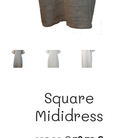
Square
Mididress
Ursprünglicher
Aktueller