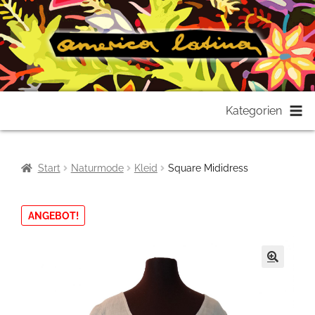
Zur
Zum
Kategorien
Navigation
Inhalt
springen
springen
Start
Naturmode
Kleid
Square Mididress
ANGEBOT!
🔍