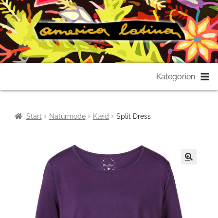
Zur
Zum
Kategorien
Navigation
Inhalt
springen
springen
Start
Naturmode
Kleid
Split Dress
🔍