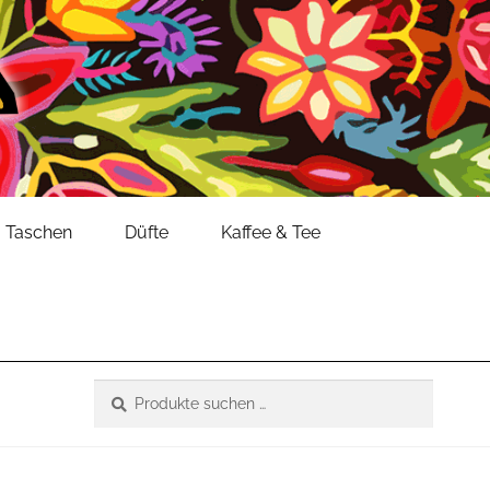
Taschen
Düfte
Kaffee & Tee
Suche
Suchen
nach: