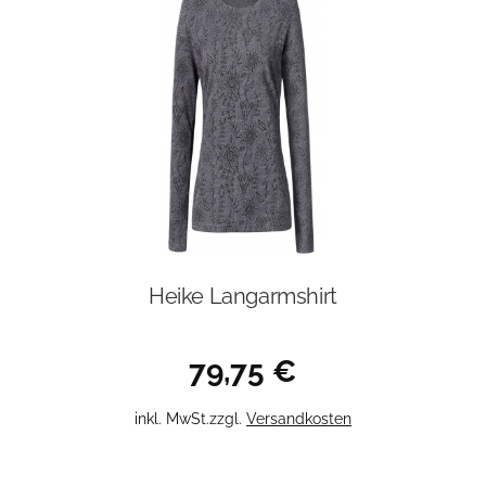
Heike Langarmshirt
79,75
€
Dieses
inkl. MwSt.
zzgl.
Versandkosten
Produkt
weist