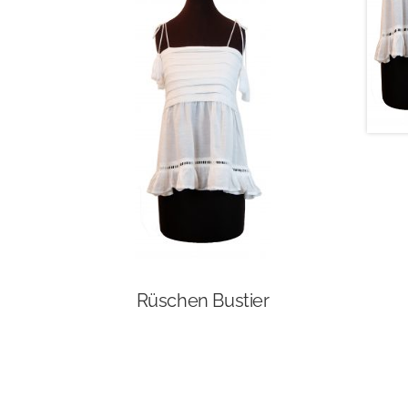
Rüschen Bustier
Dieses
Produkt
weist