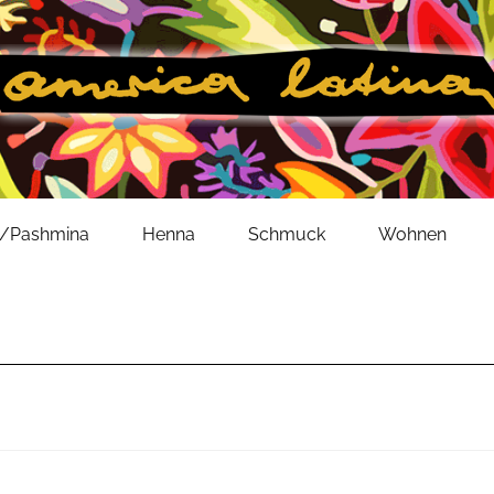
l/Pashmina
Henna
Schmuck
Wohnen