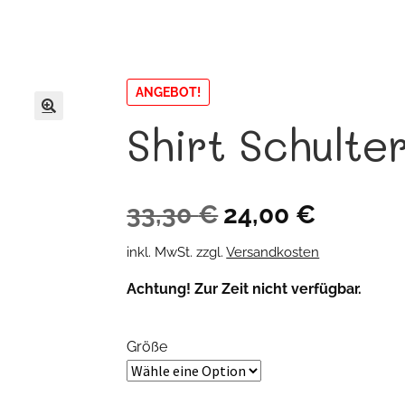
ANGEBOT!
Shirt Schulte
🔍
Ursprünglicher
Aktueller
33,30
€
24,00
€
Preis
Preis
inkl. MwSt.
zzgl.
Versandkosten
war:
ist:
Achtung! Zur Zeit nicht verfügbar.
33,30 €
24,00 €.
Größe