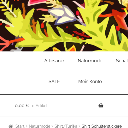
Zur
Zum
Artesanie
Naturmode
Scha
Navigation
Inhalt
springen
springen
SALE
Mein Konto
0,00
€
0 Artikel
Start
Naturmode
Shirt/Tunika
Shirt Schulterstickerei