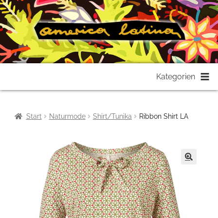
Zur
Zum
Kategorien
Navigation
Inhalt
springen
springen
Start
Naturmode
Shirt/Tunika
Ribbon Shirt LA
🔍