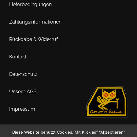
Lieferbedingungen
Die
Optionen
Zahlungsinformationen
können
auf
der
Rückgabe & Widerruf
Produktseite
gewählt
Kontakt
werden
Datenschutz
Unsere AGB
Impressum
Diese Website benutzt Cookies. Mit Klick auf "Akzeptieren"