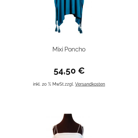
gewählt
werden
Mixi Poncho
54,50
€
inkl. 20 % MwSt.
zzgl.
Versandkosten