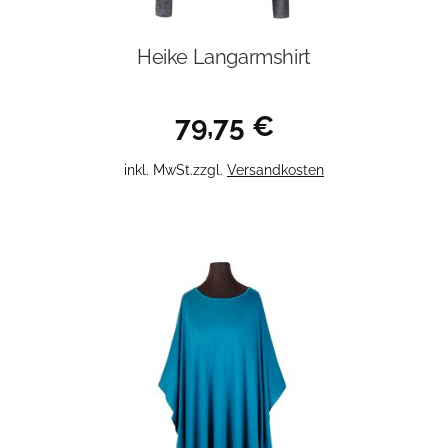
Heike Langarmshirt
79,75
€
Dieses
inkl. MwSt.
zzgl.
Versandkosten
Produkt
weist
mehrere
Varianten
auf.
Die
Optionen
können
auf
der
Produktseite