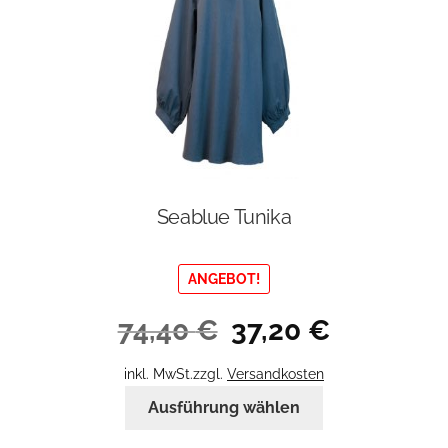
Seablue Tunika
ANGEBOT!
Ursprünglicher
Aktueller
74,40
€
37,20
€
Preis
Preis
war:
ist:
inkl. MwSt.
zzgl.
Versandkosten
74,40 €
37,20 €.
Dieses
Ausführung wählen
Produkt
weist