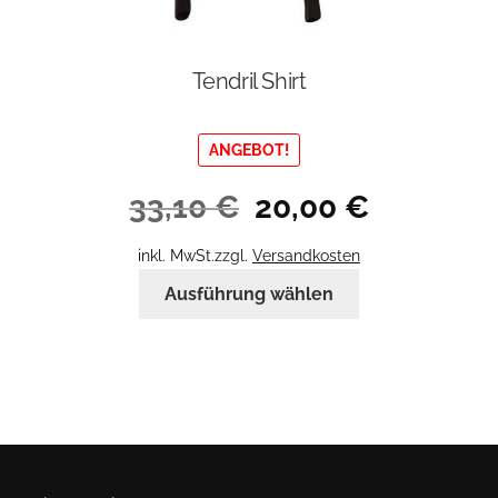
Tendril Shirt
ANGEBOT!
Ursprünglicher
Aktueller
33,10
€
20,00
€
Preis
Preis
war:
ist:
inkl. MwSt.
zzgl.
Versandkosten
33,10 €
20,00 €.
Dieses
Ausführung wählen
Produkt
weist
mehrere
Varianten
auf.
Die
Optionen