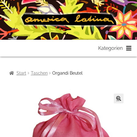
Zur
Zum
Kategorien
Navigation
Inhalt
springen
springen
Start
Taschen
Organdi Beutel
🔍