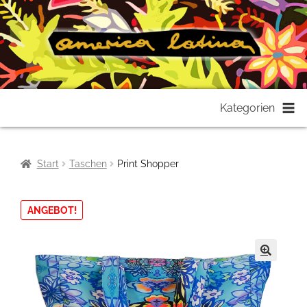
Zur
Zum
Kategorien
Navigation
Inhalt
springen
springen
Start
Taschen
Print Shopper
ANGEBOT!
🔍