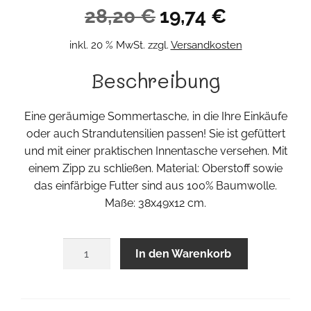
Ursprünglicher
Aktueller
28,20
€
19,74
€
Preis
Preis
inkl. 20 % MwSt.
zzgl.
Versandkosten
war:
ist:
Beschreibung
28,20 €
19,74 €.
Eine geräumige Sommertasche, in die Ihre Einkäufe
oder auch Strandutensilien passen! Sie ist gefüttert
und mit einer praktischen Innentasche versehen. Mit
einem Zipp zu schließen. Material: Oberstoff sowie
das einfärbige Futter sind aus 100% Baumwolle.
Maße: 38x49x12 cm.
Print
In den Warenkorb
Shopper
Menge