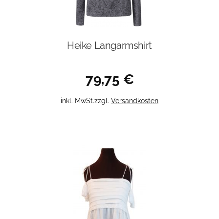
Heike Langarmshirt
79,75
€
Dieses
inkl. MwSt.
zzgl.
Versandkosten
Produkt
weist
mehrere
Varianten
auf.
Die
Optionen
können
auf