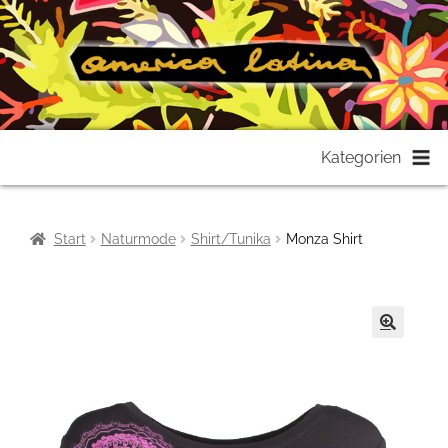
Zur
Zum
Kategorien
Navigation
Inhalt
springen
springen
Start
Naturmode
Shirt/Tunika
Monza Shirt
🔍