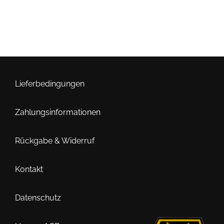
Produkt
weist
mehrere
Varianten
auf.
Die
Optionen
Lieferbedingungen
können
auf
Zahlungsinformationen
der
Produktseite
Rückgabe & Widerruf
gewählt
werden
Kontakt
Datenschutz