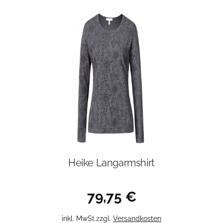
Produkt
weist
mehrere
Varianten
auf.
Die
Optionen
können
auf
der
Produktseite
gewählt
werden
Heike Langarmshirt
79,75
€
Dieses
inkl. MwSt.
zzgl.
Versandkosten