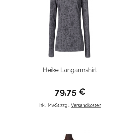
auf.
Die
Optionen
können
auf
der
Produktseite
gewählt
werden
Heike Langarmshirt
79,75
€
Dieses
inkl. MwSt.
zzgl.
Versandkosten
Produkt
weist
mehrere
Varianten