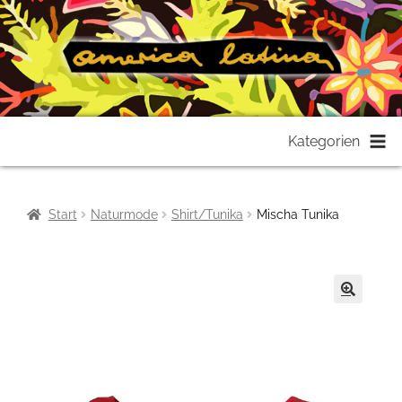
Zur
Zum
Kategorien
Navigation
Inhalt
springen
springen
Start
Naturmode
Shirt/Tunika
Mischa Tunika
🔍