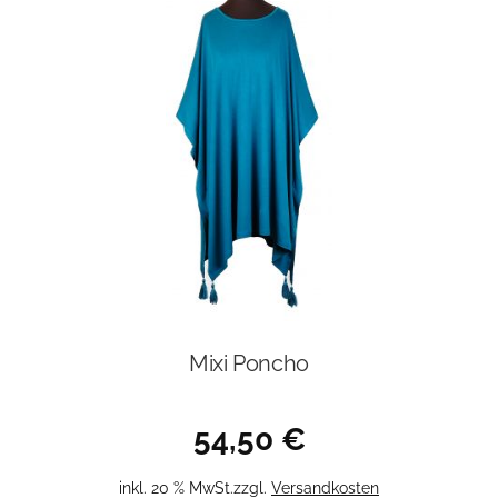
auf.
Die
Optionen
können
auf
der
Produktseite
gewählt
werden
Mixi Poncho
54,50
€
inkl. 20 % MwSt.
zzgl.
Versandkosten