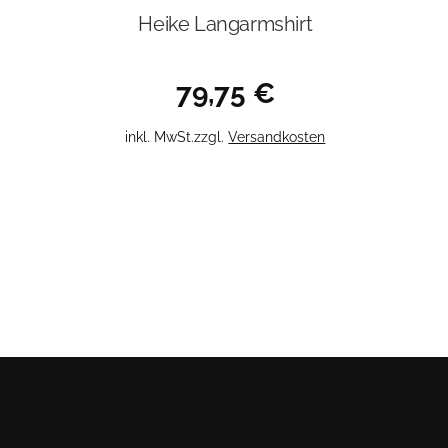
Heike Langarmshirt
79,75
€
Dieses
inkl. MwSt.
zzgl.
Versandkosten
Produkt
weist
mehrere
Varianten
auf.
Die
Optionen
können
auf
der
Produktseite
gewählt