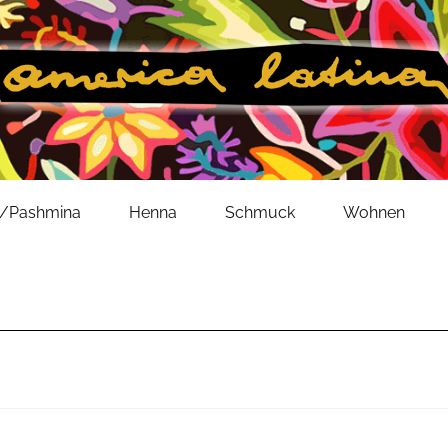
l/Pashmina
Henna
Schmuck
Wohnen