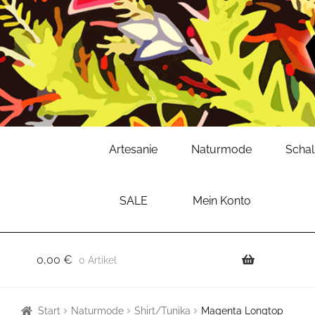
Zur
Zum
Artesanie
Naturmode
Scha
Navigation
Inhalt
springen
springen
SALE
Mein Konto
0,00
€
0 Artikel
Start
Naturmode
Shirt/Tunika
Magenta Longtop