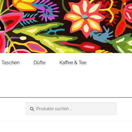
Taschen
Düfte
Kaffee & Tee
Suche
Suchen
nach: