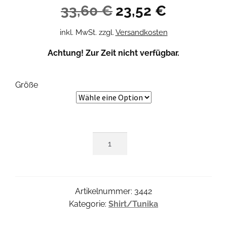
Ursprünglicher
Aktueller
33,60
€
23,52
€
Preis
Preis
inkl. MwSt.
zzgl.
Versandkosten
war:
ist:
Achtung! Zur Zeit nicht verfügbar.
33,60 €
23,52 €.
Größe
Lotus
Tunika
Menge
Artikelnummer:
3442
Kategorie:
Shirt/Tunika