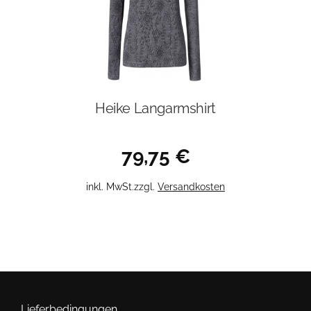
können
auf
der
Produktseite
gewählt
werden
Heike Langarmshirt
79,75
€
Dieses
inkl. MwSt.
zzgl.
Versandkosten
Produkt
weist
mehrere
Varianten
auf.
Die
Optionen
Lieferbedingungen