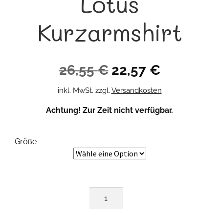
Lotus
Kurzarmshirt
Ursprünglicher
Aktueller
26,55
€
22,57
€
Preis
Preis
inkl. MwSt.
zzgl.
Versandkosten
war:
ist:
Achtung! Zur Zeit nicht verfügbar.
26,55 €
22,57 €.
Größe
Lotus
Kurzarmshirt
Menge